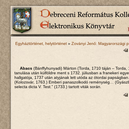
Egyháztörténet, helytörténet
»
Zoványi Jenő: Magyarországi pr
Abacs
(Bánffyhunyadi) Márton (Torda, 1710 táján – Torda, 1
tanulása után külföldre ment s 1732. júliusban a franekeri egye
hallgatója, 1737 után atyjának lett utóda az ótordai papságban
(Kolozsvár, 1763.) Emberi panaszolkodó reménység… (Gyászbesz
selecta dicta V. Test.” (1733.) tartott viták során.