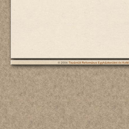
© 2004
Tiszántúli Református Egyházkerületi és Koll