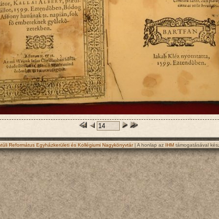
ntúli Református Egyházkerületi és Kollégiumi Nagykönyvtár
| A honlap az
IHM
támogatásával kész