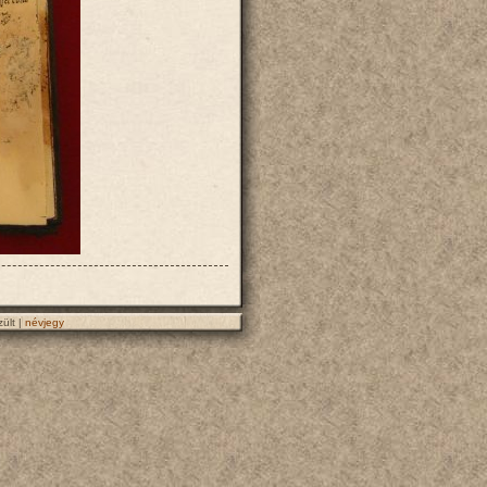
ült |
névjegy